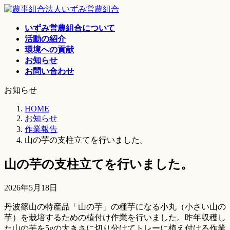
コ
ナ
ン
ビ
いずみ営農組合について
テ
ゲ
活動の紹介
ン
ー
環境への貢献
ツ
シ
お知らせ
へ
ョ
お問い合わせ
ス
ン
キ
に
お知らせ
ッ
移
プ
動
HOME
お知らせ
作業報告
山の芋の支柱立てを行いました。
山の芋の支柱立てを行いました。
2026年5月18日
丹波篠山の特産品「山の芋」の種芋になる小丸（小さい山の
芋）を栽培するための植付け作業を行いました。昨年収穫し
た山の芋を5gの大きさに切り分けてトレーに植え付ける作業