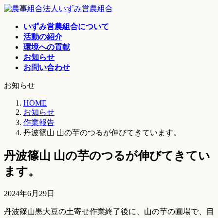
コ
ナ
ン
ビ
いずみ営農組合について
テ
ゲ
活動の紹介
ン
ー
環境への貢献
ツ
シ
お知らせ
へ
ョ
お問い合わせ
ス
ン
キ
に
お知らせ
ッ
移
プ
動
HOME
お知らせ
作業報告
丹波篠山 山の芋のつるが伸びてきています。
丹波篠山 山の芋のつるが伸びてきてい
ます。
2024年6月29日
丹波篠山黒大豆の土寄せ作業終了後に、山の芋の圃場で、目